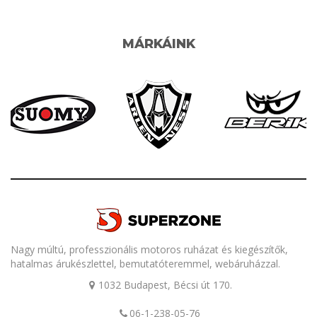
MÁRKÁINK
Nagy múltú, professzionális motoros ruházat és kiegészítők,
hatalmas árukészlettel, bemutatóteremmel, webáruházzal.
1032 Budapest, Bécsi út 170.
06-1-238-05-76