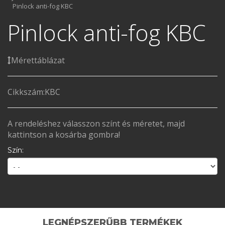
Pinlock anti-fog KBC
Pinlock anti-fog KBC
Mérettáblázat
Cikkszám:
KBC
A rendeléshez válasszon színt és méretet, majd
kattintson a kosárba gombra!
Szín:
LEGNÉPSZERŰBB TERMÉKEK