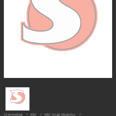
Új termékek
KBC
KBC Sisak Alkatrész