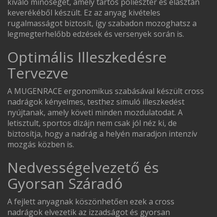
kiváló minőségét, amely tartós poliészter és elasztán
keverékéből készült. Ez az anyag kivételes
rugalmasságot biztosít, így szabadon mozoghatsz a
legmegterhelőbb edzések és versenyek során is.
Optimális Illeszkedésre
Tervezve
A MUGENRACE ergonomikus szabásával készült cross
nadrágok kényelmes, testhez simuló illeszkedést
nyújtanak, amely követi minden mozdulatodat. A
letisztult, sportos dizájn nem csak jól néz ki, de
biztosítja, hogy a nadrág a helyén maradjon intenzív
mozgás közben is.
Nedvességelvezető és
Gyorsan Száradó
A fejlett anyagnak köszönhetően ezek a cross
nadrágok elvezetik az izzadságot és gyorsan