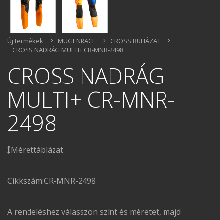
Új termékek
MUGENRACE
CROSS RUHÁZAT
CROSS NADRÁG MULTI+ CR-MNR-2498
CROSS NADRÁG
MULTI+ CR-MNR-
2498
Mérettáblázat
Cikkszám:
CR-MNR-2498
A rendeléshez válasszon színt és méretet, majd