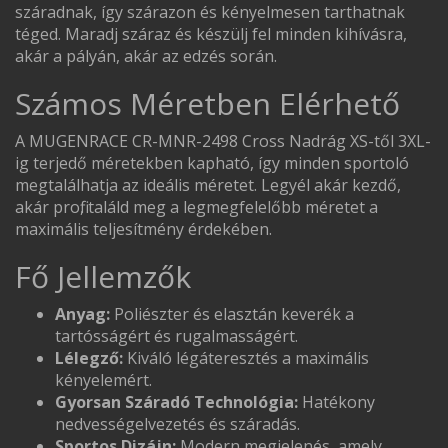
száradnak, így szárazon és kényelmesen tarthatnak
téged. Maradj száraz és készülj fel minden kihívásra,
akár a pályán, akár az edzés során.
Számos Méretben Elérhető
A MUGENRACE CR-MNR-2498 Cross Nadrág XS-től 3XL-
ig terjedő méretekben kapható, így minden sportoló
megtalálhatja az ideális méretet. Legyél akár kezdő,
akár profi, találd meg a legmegfelelőbb méretet a
maximális teljesítmény érdekében.
Fő Jellemzők
Anyag:
Poliészter és elasztán keverék a
tartósságért és rugalmasságért.
Lélegző:
Kiváló légáteresztés a maximális
kényelemért.
Gyorsan Száradó Technológia:
Hatékony
nedvességelvezetés és száradás.
Sportos Dizájn:
Modern megjelenés, amely