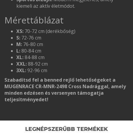
kiemeli az aktív életmódot.
Mérettáblázat
XS:
70-72 cm (derékbőség)
S:
72-76 cm
M:
76-80 cm
L:
80-84 cm
XL:
84-88 cm
XXL:
88-92 cm
3XL:
92-96 cm
Szabadítsd fel a benned rejlő lehetőségeket a
MUGENRACE CR-MNR-2498 Cross Nadrággal, amely
minden edzésen és versenyen támogatja
teljesítményedet!
LEGNÉPSZERŰBB TERMÉKEK