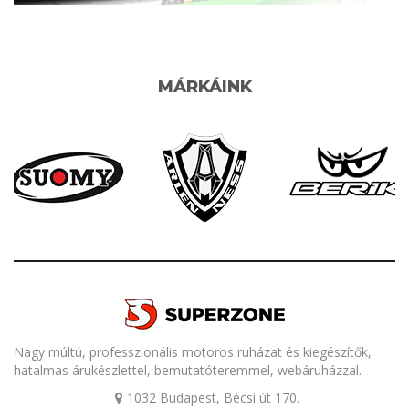
MÁRKÁINK
Nagy múltú, professzionális motoros ruházat és kiegészítők,
hatalmas árukészlettel, bemutatóteremmel, webáruházzal.
1032 Budapest, Bécsi út 170.