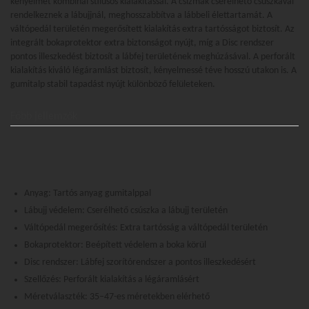
kényelmet kombinál stílusos kialakítással. A csizmák cserélhető csúszkával
rendelkeznek a lábujjnál, meghosszabbítva a lábbeli élettartamát. A
váltópedál területén megerősített kialakítás extra tartósságot biztosít. Az
integrált bokaprotektor extra biztonságot nyújt, míg a Disc rendszer
pontos illeszkedést biztosít a lábfej területének meghúzásával. A perforált
kialakítás kiváló légáramlást biztosít, kényelmessé téve hosszú utakon is. A
gumitalp stabil tapadást nyújt különböző felületeken.
Főbb jellemzők
Anyag: Tartós anyag gumitalppal
Lábujj védelem: Cserélhető csúszka a lábujj területén
Váltópedál megerősítés: Extra tartósság a váltópedál területén
Bokaprotektor: Beépített védelem a boka körül
Disc rendszer: Lábfej szorítórendszer a pontos illeszkedésért
Szellőzés: Perforált kialakítás a légáramlásért
Méretválaszték: 35–47-es méretekben elérhető