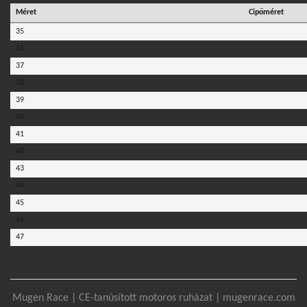
Méret
Cipőméret
35
36
37
38
39
40
41
42
43
44
45
46
47
Mugen Race | CE-tanúsított motoros ruházat | mugenrace.com