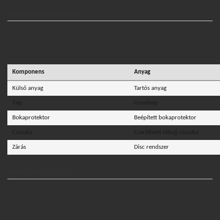
Anyagok és kivitelezés
Komponens
Anyag
Külső anyag
Tartós anyag
Talp
Gumitalp
Bokaprotektor
Beépített bokaprotektor
Csúszka
Cserélhető lábujj csúszka
Zárás
Disc rendszer
Mérettáblázat (cm)