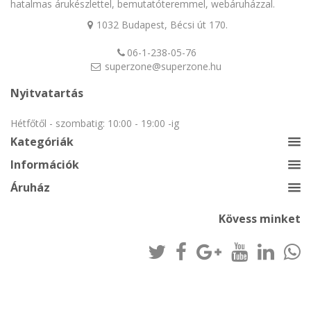
hatalmas árukészlettel, bemutatóteremmel, webáruházzal.
1032 Budapest, Bécsi út 170.
06-1-238-05-76
superzone@superzone.hu
Nyitvatartás
Hétfőtől - szombatig: 10:00 - 19:00 -ig
Kategóriák
Információk
Áruház
Kövess minket