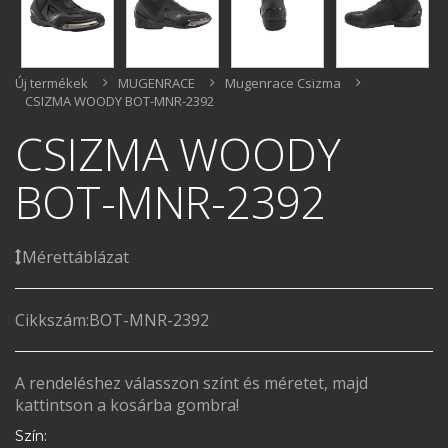
Új termékek
MUGENRACE
Mugenrace Csizma
CSIZMA WOODY BOT-MNR-2392
CSIZMA WOODY
BOT-MNR-2392
Mérettáblázat
Cikkszám:
BOT-MNR-2392
A rendeléshez válasszon színt és méretet, majd
kattintson a kosárba gombra!
Szín: