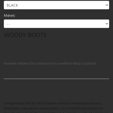
Méret:
WOODY BOOTS
Kompakt védelem Disc rendszerrel és cserélhető lábujj csúszkával.
Leírás
A Mugen Race WOODY BOOTS ideális választás mindennapi motoros
használatra vagy sportos motorozáshoz. Ez a modell funkcionalitást és