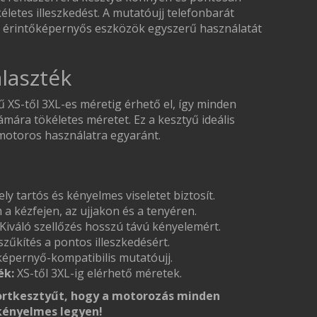
életes illeszkedést. A mutatóujj telefonbarát
az érintőképernyős eszközök egyszerű használatát
laszték
S-től 3XL-es méretig érhető el, így minden
mára tökéletes méretet. Ez a kesztyű ideális
tmotoros használatra egyaránt.
y tartós és kényelmes viseletet biztosít.
a kézfejen, az ujjakon és a tenyéren.
Kiváló szellőzés hosszú távú kényelemért.
zűkítés a pontos illeszkedésért.
épernyő-kompatibilis mutatóujj.
ék:
XS-től 3XL-ig elérhető méretek.
rtkesztyűt, hogy a motorozás minden
 kényelmes legyen!