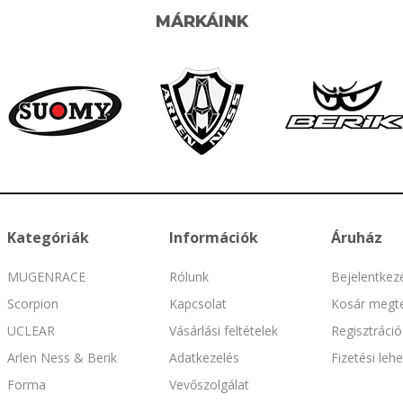
MÁRKÁINK
Kategóriák
Információk
Áruház
MUGENRACE
Rólunk
Bejelentkez
Scorpion
Kapcsolat
Kosár megte
UCLEAR
Vásárlási feltételek
Regisztráció
Arlen Ness & Berik
Adatkezelés
Fizetési leh
Forma
Vevőszolgálat