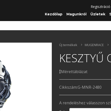
Regisztráció
Kezdőlap
Magunkról
Üzletek
Új termékek
MUGENRACE
KESZTYŰ 
Mérettáblázat
Cikkszám:
G-MNR-2480
A rendeléshez válasszon sz