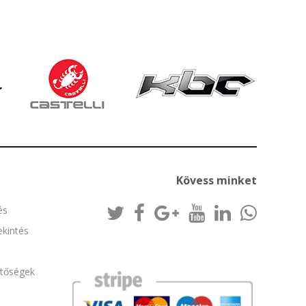
Kövess minket
és
kintés
etőségek