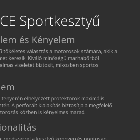
E Sportkesztyű
lem és Kényelem
tökéletes választás a motorosok számára, akik a
met keresik. Kiváló minőségű marhabőrből
galmas viseletet biztosít, miközben sportos
lem
és tenyerén elhelyezett protektorok maximális
én. A perforált kialakítás biztosítja a megfelelő
otorozás közben is kényelmes marad.
onalitás
isc rendszerrel a kesztyű könnyen és pontosan