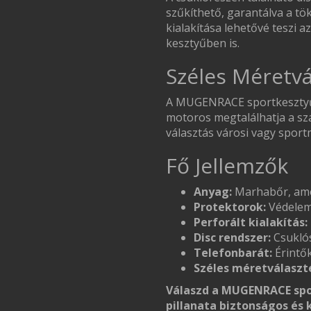
szűkíthető, garantálva a tök
kialakítása lehetővé teszi 
kesztyűben is.
Széles Méretvá
A MUGENRACE sportkesztyű X
motoros megtalálhatja a szá
választás városi vagy spor
Fő Jellemzők
Anyag:
Marhabőr, amel
Protektorok:
Védelem 
Perforált kialakítás:
Disc rendszer:
Csuklós
Telefonbarát:
Érintők
Széles méretválaszt
Válaszd a MUGENRACE spo
pillanata biztonságos és