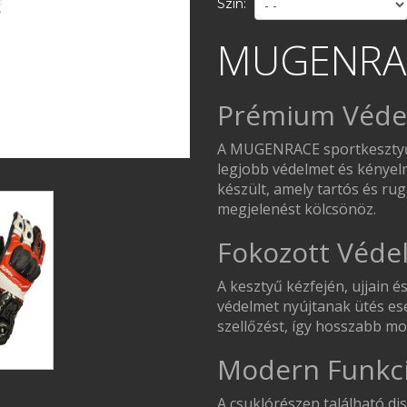
Szín:
MUGENRAC
Prémium Véde
A MUGENRACE sportkesztyű 
legjobb védelmet és kényel
készült, amely tartós és ru
megjelenést kölcsönöz.
Fokozott Véde
A kesztyű kézfején, ujjain 
védelmet nyújtanak ütés eset
szellőzést, így hosszabb m
Modern Funkci
A csuklórészen található d