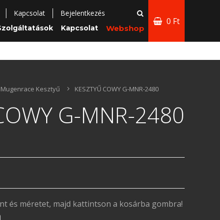
Kapcsolat
Bejelentkezés
0 Ft
Szolgáltatások
Kapcsolat
Webshop
Mugenrace Kesztyű
KESZTYŰ COWY G-MNR-2480
COWY G-MNR-2480
ínt és méretet, majd kattintson a kosárba gombra!