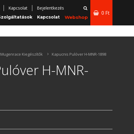
Kapcsolat
Bejelentkezés
0 Ft
Szolgáltatások
Kapcsolat
Webshop
Mugenrace Kiegészítők
Kapucnis Pulóver H-MNR-1898
Pulóver H-MNR-