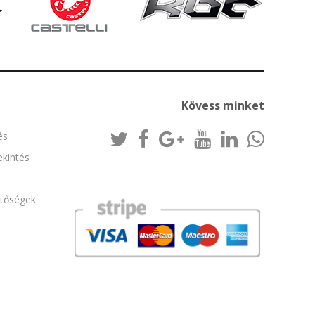
Kövess minket
és
kintés
etőségek