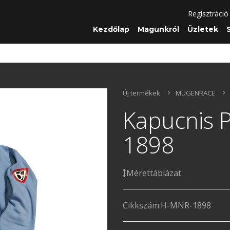
Regisztráció
Kezdőlap
Magunkról
Üzletek
Új termékek
MUGENRACE
Kapucnis 
1898
Mérettáblázat
Cikkszám:
H-MNR-1898