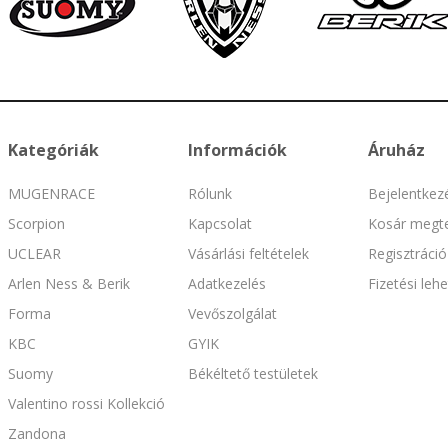
Kategóriák
Információk
Áruház
MUGENRACE
Rólunk
Bejelentkez
Scorpion
Kapcsolat
Kosár megte
UCLEAR
Vásárlási feltételek
Regisztráció
Arlen Ness & Berik
Adatkezelés
Fizetési leh
Forma
Vevőszolgálat
KBC
GYIK
Suomy
Békéltető testületek
Valentino rossi Kollekció
Zandona