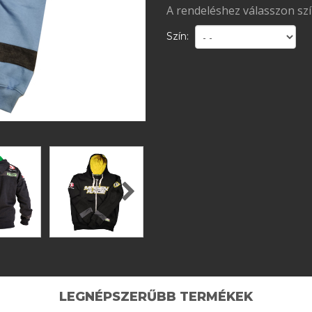
A rendeléshez válasszon sz
Szín:
LEGNÉPSZERŰBB TERMÉKEK