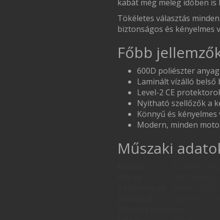
kabát még meleg időben is
Tökéletes választás minden
biztonságos és kényelmes vi
Főbb jellemző
600D poliészter anyag 
Laminált vízálló belső
Level-2 CE protektoro
Nyitható szellőzők a
Könnyű és kényelmes v
Modern, minden motor
Műszaki adato
Modell
NJ-MNR-243
Anyag
600D poliészt
Védőelemek
Level-2 CE p
Szellőzők
Nyitható a m
Thermo bélés
Igen