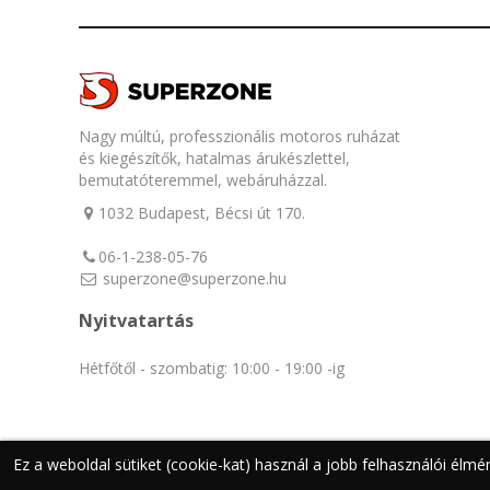
Nagy múltú, professzionális motoros ruházat
és kiegészítők, hatalmas árukészlettel,
bemutatóteremmel, webáruházzal.
1032 Budapest, Bécsi út 170.
06-1-238-05-76
superzone@superzone.hu
Nyitvatartás
Hétfőtől - szombatig: 10:00 - 19:00 -ig
©
Superzone
- All rights Reserved
Ez a weboldal sütiket (cookie-kat) használ a jobb felhasználói élm