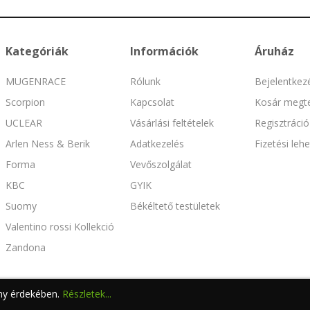
Kategóriák
Információk
Áruház
MUGENRACE
Rólunk
Bejelentkez
Scorpion
Kapcsolat
Kosár megte
UCLEAR
Vásárlási feltételek
Regisztráció
Arlen Ness & Berik
Adatkezelés
Fizetési leh
Forma
Vevőszolgálat
KBC
GYIK
Suomy
Békéltető testületek
Valentino rossi Kollekció
Zandona
ény érdekében.
Részletek...