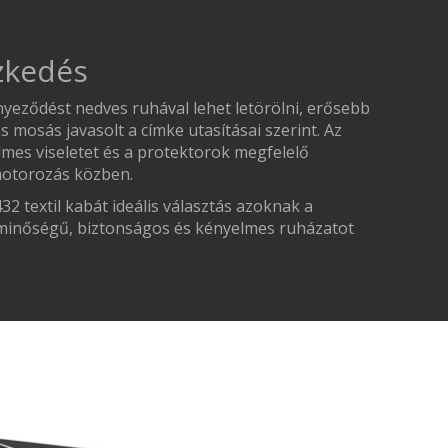
ettáblázat külön)
szkedés
nyeződést nedves ruhával lehet letörölni, erősebb
 mosás javasolt a címke utasításai szerint. Az
es viseletet és a protektorok megfelelő
 motorozás közben.
extil kabát ideális választás azoknak a
 minőségű, biztonságos és kényelmes ruházatot