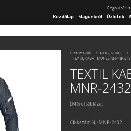
Regisztráció
Kezdőlap
Magunkról
Üzletek
Új termékek
MUGENRACE
TEXTIL KABÁT MUNEE NJ-MNR-243
TEXTIL KA
MNR-243
Mérettáblázat
Cikkszám:
NJ-MNR-2432