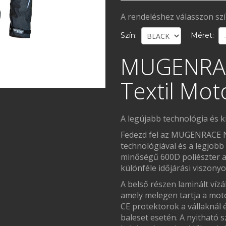
A rendeléshez válasszon sz
Szín:
Méret:
MUGENRAC
Textil Mot
A legújabb technológia és 
Fedezd fel az MUGENRACE NJ
technológiával és a legjobb
minőségű 600D poliészter an
különféle időjárási viszony
A belső részen laminált vízá
amely melegen tartja a mot
CE protektorok a vállaknál
baleset esetén. A nyitható s