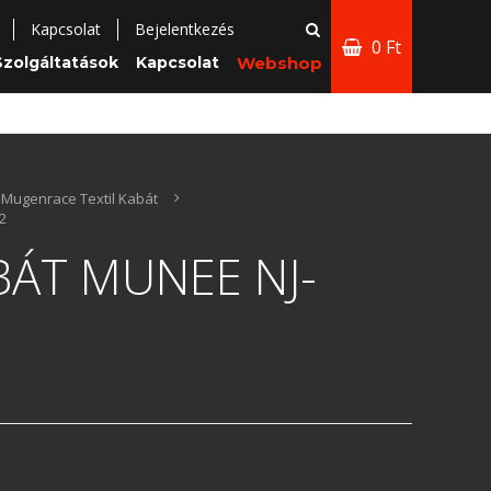
Kapcsolat
Bejelentkezés
0 Ft
Szolgáltatások
Kapcsolat
Webshop
Mugenrace Textil Kabát
2
BÁT MUNEE NJ-
2