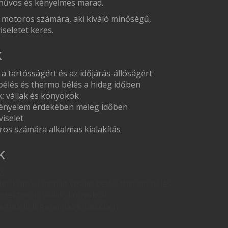
 hűvös és kényelmes marad.
 motoros számára, aki kiváló minőségű,
seletet keres.
k
a tartósságért és az időjárás-állóságért
 bélés és thermo bélés a hideg időben
k: vállak és könyökök
 kényelem érdekében meleg időben
iselet
os számára alkalmas kialakítás
k
2
er külső, laminált vízálló bélés, thermo bélés
rotektorok: vállak, könyökök
egfelelő légáramlás érdekében