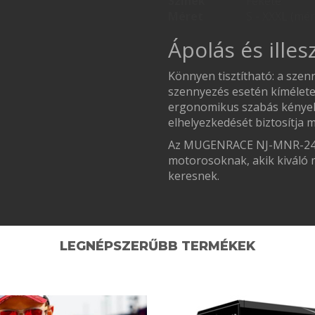
Színek
Fekete
Méret
S - XXXL (mér
Ápolás és ille
Könnyen tisztítható: a szen
szennyezés esetén kíméletes
ergonomikus szabás kényelm
elhelyezkedését biztosítja
Az MUGENRACE NJ-MNR-2432 t
motorosoknak, akik kiváló
keresnek.
LEGNÉPSZERŰBB TERMÉKEK