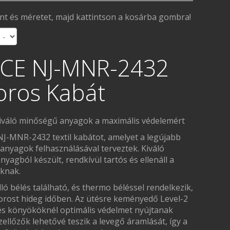
ínt és méretet, majd kattintson a kosárba gombra!
E NJ-MNR-2432
oros Kabát
kiváló minőségű anyagok a maximális védelemért
-MNR-2432 textil kabátot, amelyet a legújabb
 anyagok felhasználásával terveztek. Kiváló
yagból készült, rendkívül tartós és ellenáll a
oknak.
lló bélés található, és thermo béléssel rendelkezik,
orost hideg időben. Az ütésre keményedő Level-2
 és könyököknél optimális védelmet nyújtanak
zellőzők lehetővé teszik a levegő áramlását, így a