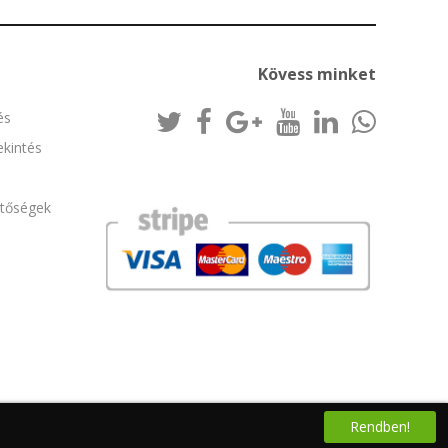
Kövess minket
és
kintés
etőségek
Rendben!