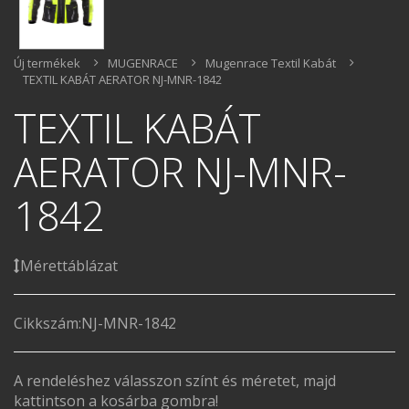
Új termékek
MUGENRACE
Mugenrace Textil Kabát
TEXTIL KABÁT AERATOR NJ-MNR-1842
TEXTIL KABÁT
AERATOR NJ-MNR-
1842
Mérettáblázat
Cikkszám:
NJ-MNR-1842
A rendeléshez válasszon színt és méretet, majd
kattintson a kosárba gombra!