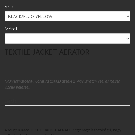
Szín:
Méret:
TEXTILE JACKET AERATOR
Nagy láthatóságú Cordura 1000D dzseki 2-Way Stretch-csel és Reissa
vízálló béléssel.
Leírás
A Mugen Race TEXTILE JACKET AERATOR egy nagy láthatóságú, nagy