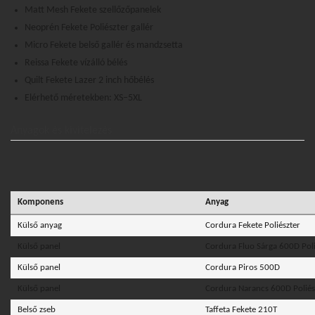
Matt Mesh Fekete szellőzőpanelek
Neoprén Fekete Poliészter gallér
Micro Fekete belső gallér és mandzsetta
Reissa Fekete vízálló bélés
Quilt Fekete Lazer 2 inch hőbélés
Elérhető méretekben: XS–5XL
Anyagok és kivitelezés
Komponens
Anyag
Külső anyag
Cordura Fekete Poliészter
Külső panel
Cordura Fluo Sárga 600D Poli
Külső panel
Cordura Piros 500D
Külső panel
Cordura Narancs 600D Poliés
Belső zseb
Taffeta Fekete 210T