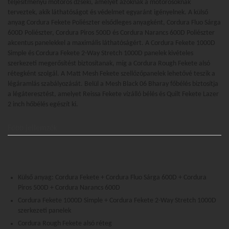
teljesítményű motoros dzseki, amelyet azoknak a motorosoknak
terveztek, akik láthatóságot és védelmet egyaránt igényelnek. A külső
anyag Cordura Fekete Poliészter elsődleges anyagként, Cordura Fluo Sárga
600D Poliészter, Cordura Piros 500D és Cordura Narancs 600D Poliészter
akcentus panelekkel a maximális láthatóságért. A Cordura Fekete 1000D
Simple és Cordura Fekete 2-Way Stretch 1000D panelek kivételes
szerkezeti megerősítést biztosítanak, míg a Cordura Rough Fekete alsó
rétegként szolgál. A Matt Mesh Fekete szellőzőpanelek lehetővé teszik a
légáramlás szabályozását. Belül a Mesh Black 06 Bharay főbélés biztosítja
a légáteresztést, amelyet Reissa Fekete vízálló bélés és Quilt Fekete Lazer
2 inch hőbélés egészít ki.
Főbb jellemzők
Külső anyag: Cordura Fekete + Cordura Fluo Sárga 600D + Cordura
Piros 500D + Cordura Narancs 600D
Cordura Fekete 1000D Simple + Cordura Fekete 2-Way Stretch 1000D
szerkezeti panelek
Cordura Rough Fekete alsó réteg