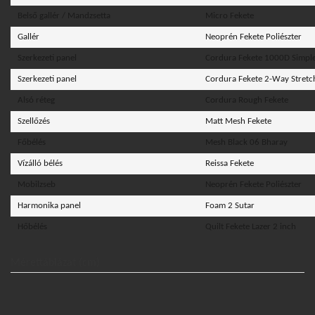
Belső gallér / Mandzsetta
Micro Fekete
Gallér
Neoprén Fekete Poliészter
Szerkezeti panel
Cordura Fekete 1000D Simpl
Szerkezeti panel
Cordura Fekete 2-Way Stret
Alsó réteg
Cordura Rough Fekete
Szellőzés
Matt Mesh Fekete
Főbélés
Mesh Black 06 Bharay
Vízálló bélés
Reissa Fekete
Mobilzseb
Neoprén Fekete Poliészter
Harmonika panel
Foam 2 Sutar
Hőbélés
Quilt Fekete Lazer 2 inch
Mérettáblázat (cm)