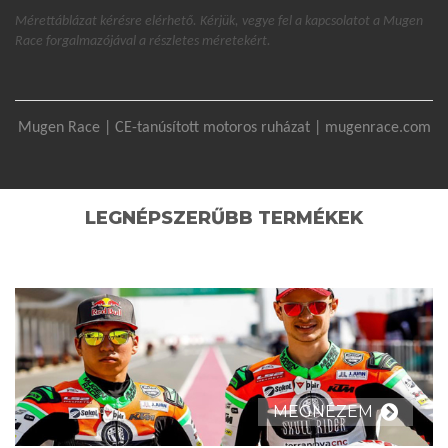
Mérettáblázat kérésre elérhető. Kérjük, vegye fel a kapcsolatot a Mugen
Race forgalmazójával a részletes méretekért.
Mugen Race | CE-tanúsított motoros ruházat | mugenrace.com
LEGNÉPSZERŰBB TERMÉKEK
MEGNÉZEM