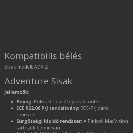
L
XS
54-55 cm
L
S
55-56 cm
L
M
57-58 cm
XL
L
58-59 cm
XL
XL
60-61 cm
XXL
XXL
62-63 cm
3XL
3XL
64-65 cm
Kompatibilis bélés
Sisak modell: ADX-2
Adventure Sisak
Jellemzők:
Anyag:
Polikarbonát / Injektáló öntés
ECE R22.06 P/J tanúsítvány:
ECE-P/J záró
rendszer
Sürgősségi kioldó rendszer:
A Pinlock MaxVision
tartozék benne van