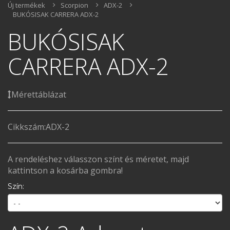
Új termékek
Scorpion
ADX-2
BUKÓSISAK CARRERA ADX-2
BUKÓSISAK
CARRERA ADX-2
Mérettáblázat
Cikkszám:
ADX-2
A rendeléshez válasszon színt és méretet, majd
kattintson a kosárba gombra!
Szín: