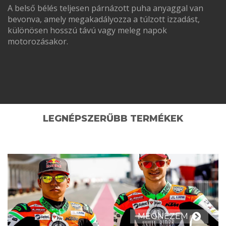
A belső bélés teljesen párnázott puha anyaggal van
bevonva, amely megakadályozza a túlzott izzadást,
különösen hosszú távú vagy meleg napok
motorozásakor.
LEGNÉPSZERŰBB TERMÉKEK
MEGNÉZEM