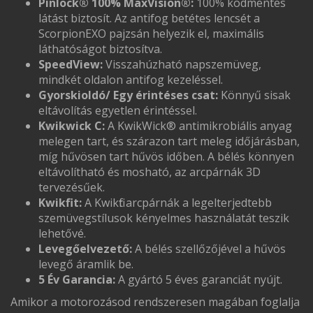
Pinlock® 100% MaxVision®:
100% ködmentes
látást biztosít. Az antifog betétes lencsét a
ScorpionEXO pajzsán helyezik el, maximális
láthatóságot biztosítva.
SpeedView:
Visszahúzható napszemüveg,
mindkét oldalon antifog kezeléssel.
Gyorskioldó/ Egy érintéses csat:
Könnyű sisak
eltávolítás egyetlen érintéssel.
Kwikwick C:
A KwikWick® antimikrobiális anyag
melegen tart, és szárazon tart meleg időjárásban,
míg hűvösen tart hűvös időben. A bélés könnyen
eltávolítható és mosható, az arcpárnák 3D
tervezésűek.
Kwikfit:
A Kwikfit arcpárnák a legelterjedtebb
szemüvegstílusok kényelmes használatát teszik
lehetővé.
Levegőelvezető:
A bélés szellőzőjével a hűvös
levegő áramlik be.
5 Év Garancia:
A gyártó 5 éves garanciát nyújt.
Amikor a motorozásod rendszeresen magában foglalja