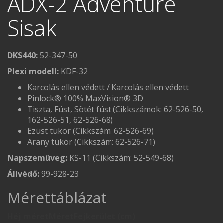
ADX-2 Adventure
Sisak
DKS440:
52-347-50
Plexi modell:
KDF-32
Karcolás ellen védett / Karcolás ellen védett
Pinlock® 100% MaxVision® 3D
Tiszta, Füst, Sötét füst (Cikkszámok: 62-526-50,
162-526-51, 62-526-68)
Ezüst tükör (Cikkszám: 62-526-69)
Arany tükör (Cikkszám: 62-526-71)
Napszemüveg:
KS-11 (Cikkszám: 52-549-68)
Állvédő:
99-928-23
Mérettáblázat
Héj méret
Méret
Fejkerület (cm)