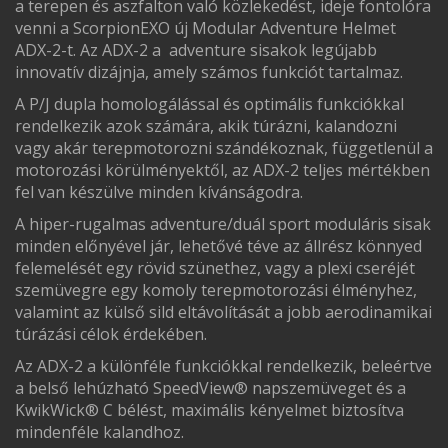
a terepen és aszfalton való közlekedést, ideje fontolóra
venni a ScorpionEXO új Modular Adventure Helmet
ADX-2-t. Az ADX-2 a adventure sisakok legújabb
innovatív dizájnja, amely számos funkciót tartalmaz.
A P/J dupla homologálással és optimális funkciókkal
rendelkezik azok számára, akik túrázni, kalandozni
vagy akár terepmotorozni szándékoznak, függetlenül a
motorozási körülményektől, az ADX-2 teljes mértékben
fel van készülve minden kívánságodra.
A hiper-rugalmas adventure/duál sport moduláris sisak
minden előnyével jár, lehetővé téve az állrész könnyed
felemelését egy rövid szünethez, vagy a plexi cseréjét
szemüvegre egy komoly terepmotorozási élményhez,
valamint az külső sild eltávolítását a jobb aerodinamikai
túrázási célok érdekében.
Az ADX-2 a különféle funkciókkal rendelkezik, beleértve
a belső lehúzható SpeedView® napszemüveget és a
KwikWick® C bélést, maximális kényelmet biztosítva
mindenféle kalandhoz.