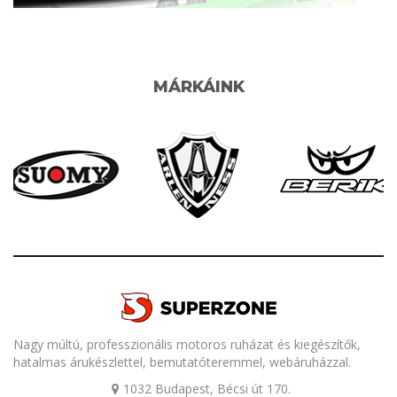
MÁRKÁINK
Nagy múltú, professzionális motoros ruházat és kiegészítők,
hatalmas árukészlettel, bemutatóteremmel, webáruházzal.
1032 Budapest, Bécsi út 170.