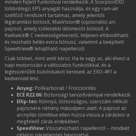
minden fejlett funkcióval rendelkezik. A ScorpionEXO
többrétegű EPS anyagát használja, és egy ram-air
szellőző rendszert tartalmaz, amely jelentős
légáramlást biztosít, MaxVision® (opcionális) arc
pajzsot, amely szélesebb látómezőt biztosít. A
Kwikwick® C nedvességelvezető, teljesen eltávolítható
és mosható bélés extra bónusz, valamint a beépített
SpeedView® lehajtható napellenző.
Csak többet, mint amit kérsz. Ha te vagy az, aki élvezi a
napi motorozást a változatos funkciókkal, és a
legésszerűbb bukósisakot keresed, az EXO-491 a
kedvenced lesz.
Anyag:
Polikarbonát / Fröccsöntés
ECE R22.06:
Biztonsági tanúsítvánnyal rendelkezik
Ellip-tec:
Könnyű, biztonságos, szerszám nélküli
pajzscsere néhány másodperc alatt. A pajzsot az
arcnyílás tömítése ellen húzza vissza a záráskor a
megfelelő zárás érdekében
SpeedView:
Visszahúzható napellenző – mindkét
oldalon páramentes bevonattal