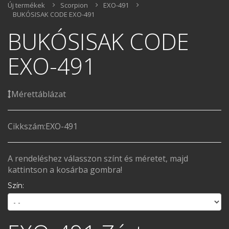
Új termékek
Scorpion
EXO-491
BUKÓSISAK CODE EXO-491
BUKÓSISAK CODE
EXO-491
Mérettáblázat
Cikkszám:
EXO-491
A rendeléshez válasszon színt és méretet, majd
kattintson a kosárba gombra!
Szín: