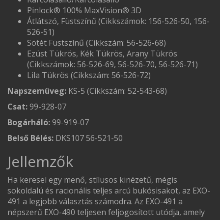
Pinlock® 100% MaxVision® 3D
Átlátszó, Füstszínű (Cikkszámok: 156-526-50, 156-
526-51)
Sötét Füstszínű (Cikkszám: 56-526-68)
Ezüst Tükrös, Kék Tükrös, Arany Tükrös
(Cikkszámok: 56-526-69, 56-526-70, 56-526-71)
Lila Tükrös (Cikkszám: 56-526-72)
Napszemüveg:
KS-5 (Cikkszám: 52-543-68)
Csat:
99-928-07
Bogárháló:
99-919-07
Belső Bélés:
DKS107 56-521-50
Jellemzők
Ha keresel egy menő, stílusos kinézetű, mégis
sokoldalú és racionális teljes arcú bukósisakot, az EXO-
491 a legjobb választás számodra. Az EXO-491 a
népszerű EXO-490 teljesen feljogosított utódja, amely