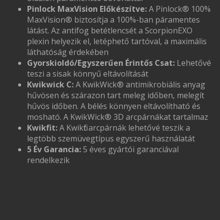
Pinlock MaxVision Előkészítve:
A Pinlock® 100%
MaxVision® biztosítja a 100%-ban páramentes
látást. Az antifog betétlencsét a ScorpionEXO
plexin helyezik el, letéphető tartóval, a maximális
láthatóság érdekében
Gyorskioldó/Egyszerűen Érintős Csat:
Lehetővé
teszi a sisak könnyű eltávolítását
Kwikwick C:
A KwikWick® antimikrobiális anyag
hűvösen és szárazon tart meleg időben, melegít
hűvös időben. A bélés könnyen eltávolítható és
mosható. A KwikWick® 3D arcpárnákat tartalmaz
Kwikfit:
A Kwikfit arcpárnák lehetővé teszik a
legtöbb szemüvegtípus egyszerű használatát
5 Év Garancia:
5 éves gyártói garanciával
rendelkezik