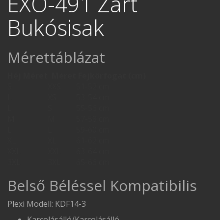
EXO-491 Zárt
Bukósisak
Mérettáblázat
Héj Méret
Méret
Fejkörfogat (cm)
S
XXS
51-52 cm
L
XS
53-54 cm
L
S
55-56 cm
M
M
57-58 cm
L
L
59-60 cm
XL
XL
61-62 cm
XXL
XXL
63-64 cm
3XL
3XL
65-66 cm
Belső Béléssel Kompatibilis
Plexi Modell: KDF14-3
Karcolásálló/Karcolásálló