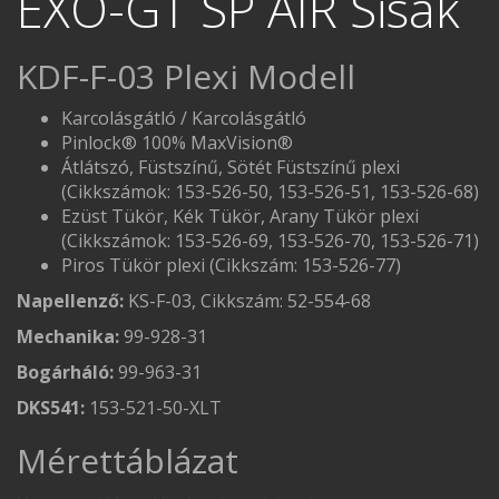
EXO-GT SP AIR Sisak
KDF-F-03 Plexi Modell
Karcolásgátló / Karcolásgátló
Pinlock® 100% MaxVision®
Átlátszó, Füstszínű, Sötét Füstszínű plexi
(Cikkszámok: 153-526-50, 153-526-51, 153-526-68)
Ezüst Tükör, Kék Tükör, Arany Tükör plexi
(Cikkszámok: 153-526-69, 153-526-70, 153-526-71)
Piros Tükör plexi (Cikkszám: 153-526-77)
Napellenző:
KS-F-03, Cikkszám: 52-554-68
Mechanika:
99-928-31
Bogárháló:
99-963-31
DKS541:
153-521-50-XLT
Mérettáblázat