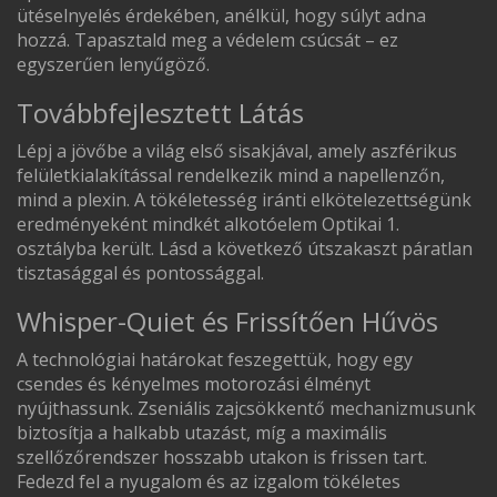
ütéselnyelés érdekében, anélkül, hogy súlyt adna
hozzá. Tapasztald meg a védelem csúcsát – ez
egyszerűen lenyűgöző.
Továbbfejlesztett Látás
Lépj a jövőbe a világ első sisakjával, amely aszférikus
felületkialakítással rendelkezik mind a napellenzőn,
mind a plexin. A tökéletesség iránti elkötelezettségünk
eredményeként mindkét alkotóelem Optikai 1.
osztályba került. Lásd a következő útszakaszt páratlan
tisztasággal és pontossággal.
Whisper-Quiet és Frissítően Hűvös
A technológiai határokat feszegettük, hogy egy
csendes és kényelmes motorozási élményt
nyújthassunk. Zseniális zajcsökkentő mechanizmusunk
biztosítja a halkabb utazást, míg a maximális
szellőzőrendszer hosszabb utakon is frissen tart.
Fedezd fel a nyugalom és az izgalom tökéletes