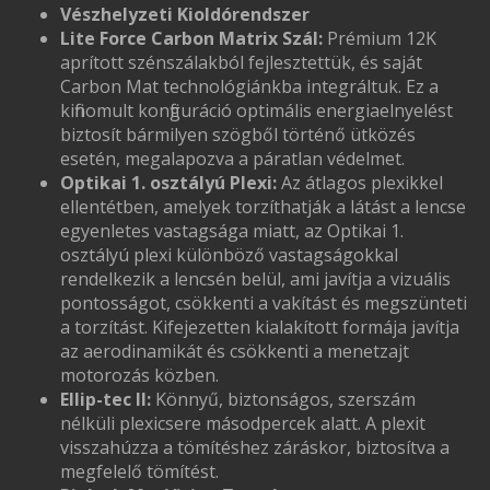
Vészhelyzeti Kioldórendszer
Lite Force Carbon Matrix Szál:
Prémium 12K
aprított szénszálakból fejlesztettük, és saját
Carbon Mat technológiánkba integráltuk. Ez a
kifinomult konfiguráció optimális energiaelnyelést
biztosít bármilyen szögből történő ütközés
esetén, megalapozva a páratlan védelmet.
Optikai 1. osztályú Plexi:
Az átlagos plexikkel
ellentétben, amelyek torzíthatják a látást a lencse
egyenletes vastagsága miatt, az Optikai 1.
osztályú plexi különböző vastagságokkal
rendelkezik a lencsén belül, ami javítja a vizuális
pontosságot, csökkenti a vakítást és megszünteti
a torzítást. Kifejezetten kialakított formája javítja
az aerodinamikát és csökkenti a menetzajt
motorozás közben.
Ellip-tec II:
Könnyű, biztonságos, szerszám
nélküli plexicsere másodpercek alatt. A plexit
visszahúzza a tömítéshez záráskor, biztosítva a
megfelelő tömítést.