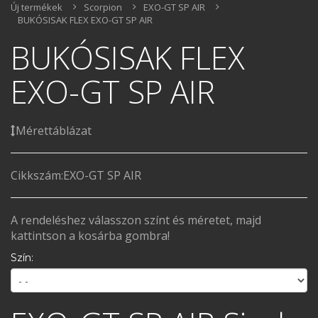
Új termékek
Scorpion
EXO-GT SP AIR
BUKÓSISAK FLEX EXO-GT SP AIR
BUKÓSISAK FLEX
EXO-GT SP AIR
Mérettáblázat
Cikkszám:
EXO-GT SP AIR
A rendeléshez válasszon színt és méretet, majd
kattintson a kosárba gombra!
Szín: