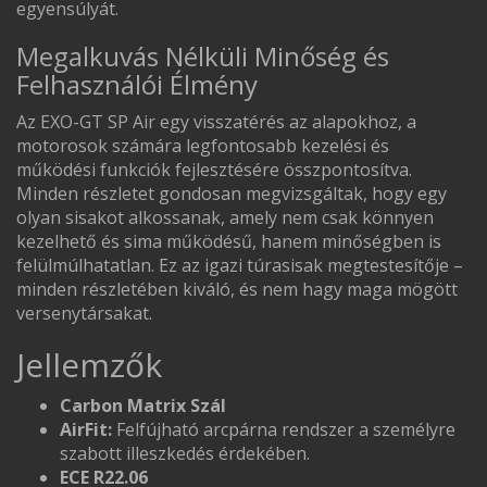
egyensúlyát.
Megalkuvás Nélküli Minőség és
Felhasználói Élmény
Az EXO-GT SP Air egy visszatérés az alapokhoz, a
motorosok számára legfontosabb kezelési és
működési funkciók fejlesztésére összpontosítva.
Minden részletet gondosan megvizsgáltak, hogy egy
olyan sisakot alkossanak, amely nem csak könnyen
kezelhető és sima működésű, hanem minőségben is
felülmúlhatatlan. Ez az igazi túrasisak megtestesítője –
minden részletében kiváló, és nem hagy maga mögött
versenytársakat.
Jellemzők
Carbon Matrix Szál
AirFit:
Felfújható arcpárna rendszer a személyre
szabott illeszkedés érdekében.
ECE R22.06