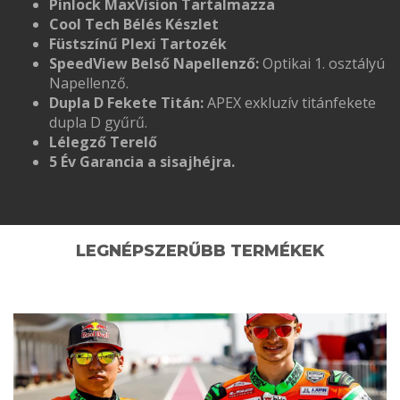
Pinlock MaxVision Tartalmazza
Cool Tech Bélés Készlet
Füstszínű Plexi Tartozék
SpeedView Belső Napellenző:
Optikai 1. osztályú
Napellenző.
Dupla D Fekete Titán:
APEX exkluzív titánfekete
dupla D gyűrű.
Lélegző Terelő
5 Év Garancia a sisajhéjra.
LEGNÉPSZERŰBB TERMÉKEK