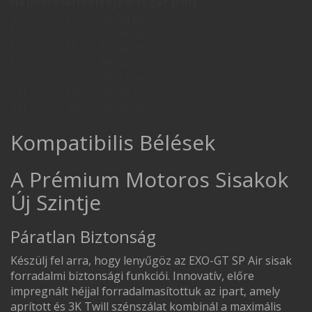
Héjméret
Méret
Fejkörfogat (cm)
M
XS
53-54 cm
M
S
55-56 cm
M
M
57-58 cm
L
L
59-60 cm
XL
XL
61-62 cm
XXL
XXL
63-64 cm
XXL
3XL
65-66 cm
Kompatibilis Bélések
A Prémium Motoros Sisakok
Új Szintje
Páratlan Biztonság
Készülj fel arra, hogy lenyűgöz az EXO-GT SP Air sisak
forradalmi biztonsági funkciói. Innovatív, előre
impregnált héjjal forradalmasítottuk az ipart, amely
aprított és 3K Twill szénszálat kombinál a maximális