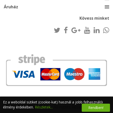
Áruház
Kövess minket
Ez a weboldal sütiket (cookie-kat) használ a jobb felhasználói
©
Superzone
- All rights Reserved
élmény érdekében.
Részletek...
Rendben!