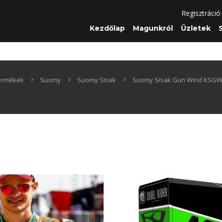
Regisztráció
Kezdőlap
Magunkról
Üzletek
termékek
Suomy
Suomy Sisak
Suomy Sisak Gun Wind KSG