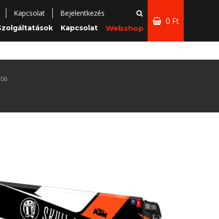
Kapcsolat
Bejelentkezés
0 Ft
Szolgáltatások
Kapcsolat
Webshop
W06