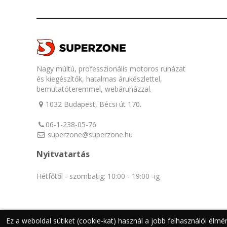
Nagy múltú, professzionális motoros ruházat
és kiegészítők, hatalmas árukészlettel,
bemutatóteremmel, webáruházzal.
1032 Budapest, Bécsi út 170.
06-1-238-05-76
superzone@superzone.hu
Nyitvatartás
Hétfőtől - szombatig: 10:00 - 19:00 -ig
©
Superzone
- All rights Reserved
Ez a weboldal sütiket (cookie-kat) használ a jobb felhasználói élm