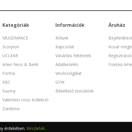
Kategóriák
Információk
Áruház
MUGENRACE
Rólunk
Bejelentkez
Scorpion
Kapcsolat
Kosár megte
UCLEAR
Vásárlási feltételek
Regisztráció
Arlen Ness & Berik
Adatkezelés
Fizetési leh
Forma
Vevőszolgálat
KBC
GYIK
Suomy
Békéltető testületek
Valentino rossi Kollekció
Zandona
ény érdekében.
Részletek...