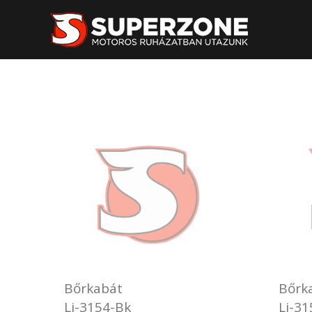
Bőrkabát
Bőrk
Lj-3154-Bk
Lj-31