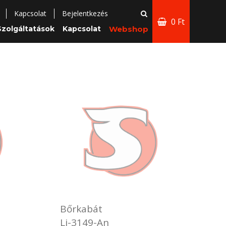
Kapcsolat
Bejelentkezés
0 Ft
Szolgáltatások
Kapcsolat
Webshop
Bőrkabát
Lj-3149-An