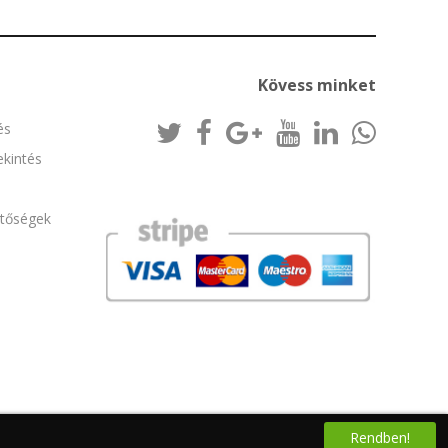
Kövess minket
és
kintés
etőségek
Rendben!