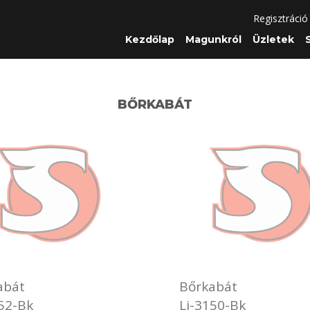
Regisztráció
Kezdőlap
Magunkról
Üzletek
BŐRKABÁT
abát
Bőrkabát
52-Bk
Lj-3150-Bk