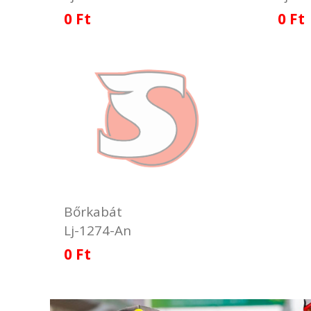
0 Ft
0 Ft
Bőrkabát
Lj-1274-An
0 Ft