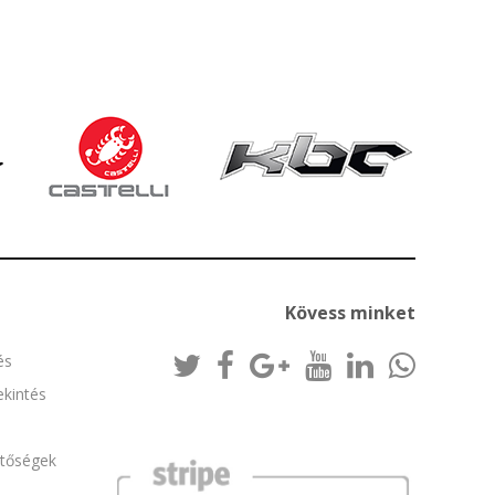
Kövess minket
és
kintés
etőségek