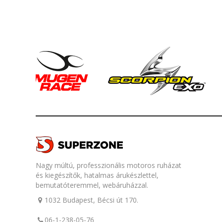
Nagy múltú, professzionális motoros ruházat
és kiegészítők, hatalmas árukészlettel,
bemutatóteremmel, webáruházzal.
1032 Budapest, Bécsi út 170.
06-1-238-05-76