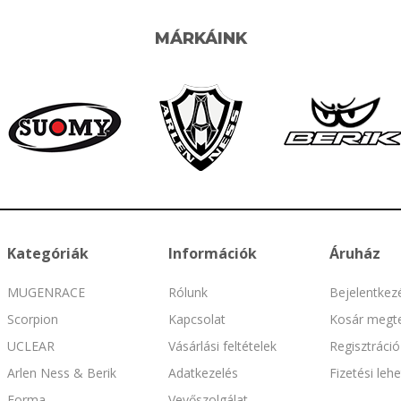
MÁRKÁINK
Kategóriák
Információk
Áruház
MUGENRACE
Rólunk
Bejelentkez
Scorpion
Kapcsolat
Kosár megte
UCLEAR
Vásárlási feltételek
Regisztráció
Arlen Ness & Berik
Adatkezelés
Fizetési leh
Forma
Vevőszolgálat