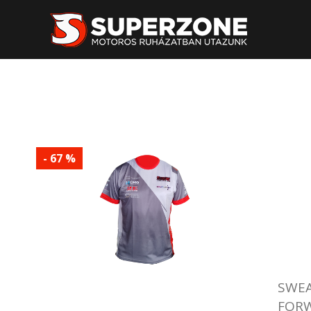
- 67 %
SWEA
FORW