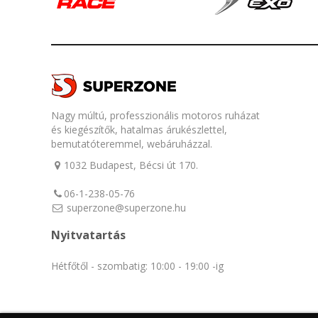
Nagy múltú, professzionális motoros ruházat
és kiegészítők, hatalmas árukészlettel,
bemutatóteremmel, webáruházzal.
1032 Budapest, Bécsi út 170.
06-1-238-05-76
superzone@superzone.hu
Nyitvatartás
Hétfőtől - szombatig: 10:00 - 19:00 -ig