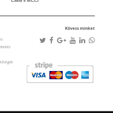
Kövess minket
és
kintés
etőségek