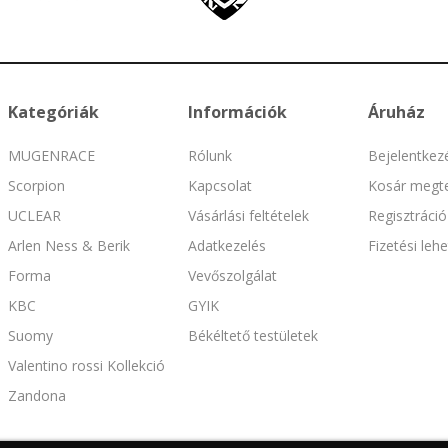
Kategóriák
Információk
Áruház
MUGENRACE
Rólunk
Bejelentkez
Scorpion
Kapcsolat
Kosár megte
UCLEAR
Vásárlási feltételek
Regisztráció
Arlen Ness & Berik
Adatkezelés
Fizetési leh
Forma
Vevőszolgálat
KBC
GYIK
Suomy
Békéltető testületek
Valentino rossi Kollekció
Zandona