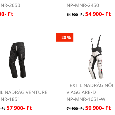
NR-2653
NP-MNR-2450
00- Ft
54 900- Ft
64 900- Ft
- 20 %
TEXTIL NADRÁG NŐI
IL NADRÁG VENTURE
VIAGGIARE-D
NR-1851
NP-MNR-1651-W
57 900- Ft
59 900- Ft
 Ft
74 900- Ft