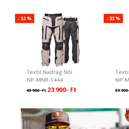
- 52 %
- 33 %
Textil Nadrág Női
Texti
NP-MNR-1444
NP-M
23 900- Ft
49 900- Ft
59 900-