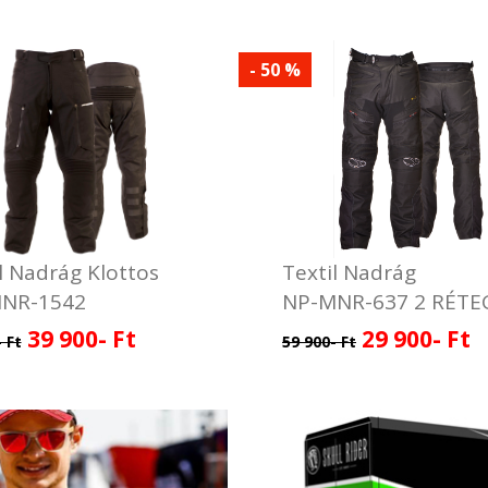
- 50 %
l Nadrág Klottos
Textil Nadrág
NR-1542
NP-MNR-637 2 RÉTE
39 900- Ft
29 900- Ft
 Ft
59 900- Ft