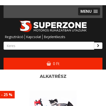
MENU
Regisztráció
Kapcsolat
Bejelentkezés
0 Ft
ALKATRÉSZ
- 25 %