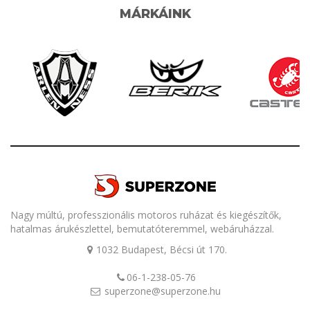
MÁRKÁINK
Nagy múltú, professzionális motoros ruházat és kiegészítők,
hatalmas árukészlettel, bemutatóteremmel, webáruházzal.
1032 Budapest, Bécsi út 170.
06-1-238-05-76
superzone@superzone.hu