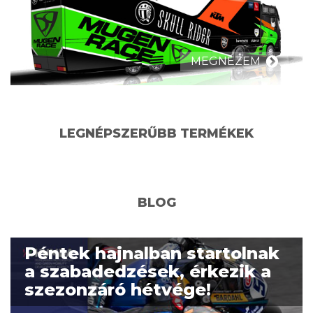
MEGNÉZEM
LEGNÉPSZERŰBB TERMÉKEK
BLOG
Péntek hajnalban startolnak
a szabadedzések, érkezik a
szezonzáró hétvége!