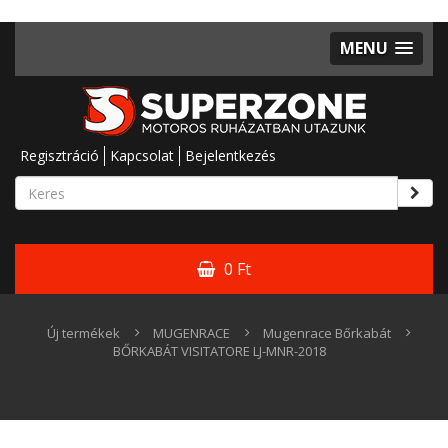
MENU
Regisztráció
Kapcsolat
Bejelentkezés
0 Ft
Új termékek
MUGENRACE
Mugenrace Bőrkabát
BŐRKABÁT VISITATORE LJ-MNR-2018