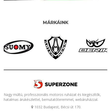
MÁRKÁINK
Nagy múltú, professzionális motoros ruházat és kiegészítők,
hatalmas árukészlettel, bemutatóteremmel, webáruházzal.
1032 Budapest, Bécsi út 170.