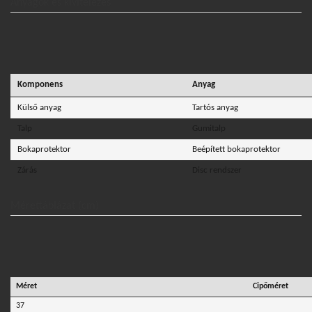
Anyagok és kivitelezés
Komponens
Anyag
Külső anyag
Tartós anyag
Talp
Gumitalp
Bokaprotektor
Beépített bokaprotektor
Zárás
Disc rendszer
Mérettáblázat (cm)
Méret
Cipőméret
37