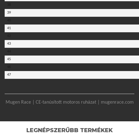
38
39
40
41
42
43
44
45
46
47
Mugen Race | CE-tanúsított motoros ruházat | mugenrace.com
LEGNÉPSZERŰBB TERMÉKEK