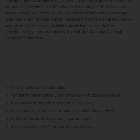
kényelmet kombinál stílusos kialakítással, tökéletesen igazodva a modern
motorosok igényeihez. A váltópedál területén megerősített kialakítás
extra tartósságot biztosít. Az integrált bokaprotektor extra biztonságot
nyújt, míg a Disc rendszer pontos illeszkedést biztosít a lábfej területének
meghúzásával. A perforált kialakítás kiváló légáramlást biztosít,
kényelmessé téve hosszú utakon is. A gumitalp stabil tapadást nyújt
különböző felületeken.
Főbb jellemzők
Anyag: Tartós anyag gumitalppal
Váltópedál megerősítés: Extra tartósság a váltópedál területén
Bokaprotektor: Beépített védelem a boka körül
Disc rendszer: Lábfej szorítórendszer a pontos illeszkedésért
Szellőzés: Perforált kialakítás a légáramlásért
Méretválaszték: 37–47-es méretekben elérhető