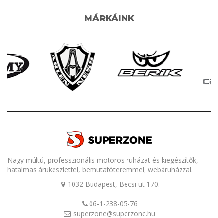
MÁRKÁINK
Nagy múltú, professzionális motoros ruházat és kiegészítők,
hatalmas árukészlettel, bemutatóteremmel, webáruházzal.
1032 Budapest, Bécsi út 170.
06-1-238-05-76
superzone@superzone.hu