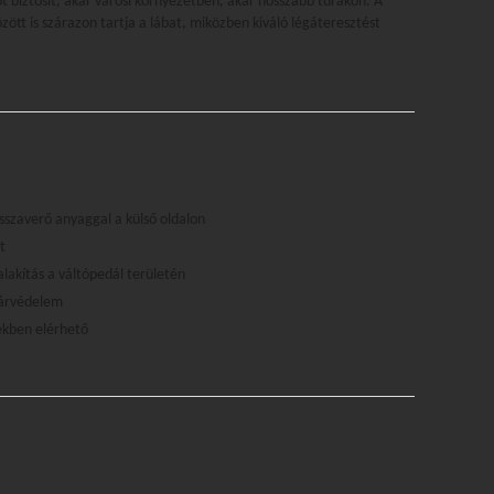
 biztosít, akár városi környezetben, akár hosszabb túrákon. A
ött is szárazon tartja a lábat, miközben kiváló légáteresztést
szaverő anyaggal a külső oldalon
t
alakítás a váltópedál területén
zárvédelem
ekben elérhető