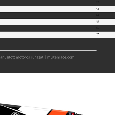
42
43
44
45
46
47
anúsított motoros ruházat | mugenrace.com