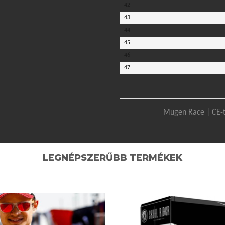
42
43
44
45
46
47
Mugen Race | CE-t
LEGNÉPSZERŰBB TERMÉKEK