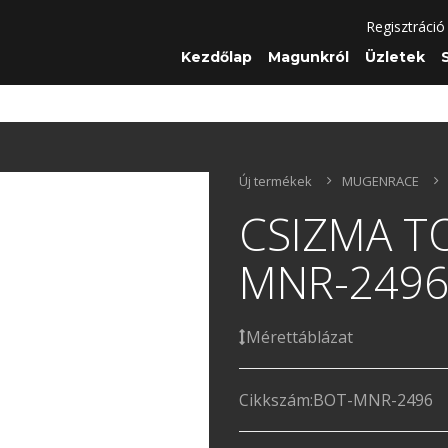
Regisztráció
Kezdőlap
Magunkról
Üzletek
Új termékek
MUGENRACE
CSIZMA T
MNR-249
Mérettáblázat
Cikkszám:
BOT-MNR-2496