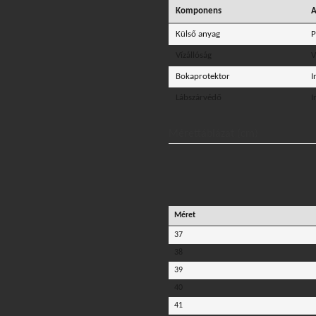
Komponens
A
Külső anyag
P
Vízállóság
V
Bokaprotektor
I
Lábszárvédő
I
Mérettáblázat (cm)
Méret
37
38
39
40
41