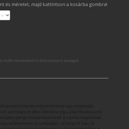
ínt és méretet, majd kattintson a kosárba gombra!
 vízálló membránnal és fényvisszaverő anyaggal.
ó választás hosszabb motoros túrákhoz vagy mindennapi
ül, tartósságot és stílust biztosítva, míg a külső fényvisszaverő
ztonságot gyenge fényviszonyok között. A csizmák megerősített
fokozott kényelemért és tartósságért. Az integrált boka- és