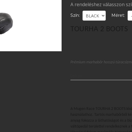
A rendeléshez válasszon sz
Szín:
Méret:
TOURHA 2 BOOTS
Prémium marhabőr hosszú túracsizma
Leírás
A Mugen Race TOURHA 2 BOOTS kivál
használathoz. Tartós marhabőrből kész
anyag fokozza a láthatóságot és a bi
váltópedál területtel rendelkeznek a 