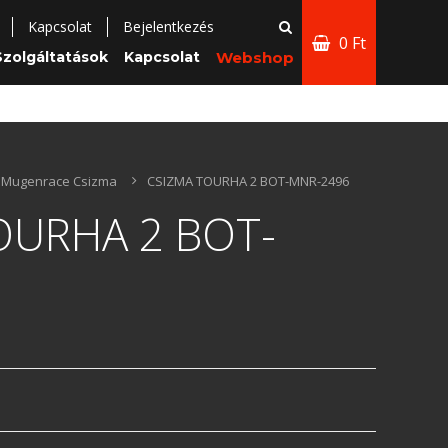
Kapcsolat
Bejelentkezés
0 Ft
Szolgáltatások
Kapcsolat
Webshop
Mugenrace Csizma
CSIZMA TOURHA 2 BOT-MNR-2496
OURHA 2 BOT-
6