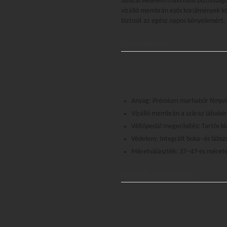
lábszárvédelem maximális biztonságot
vízálló membrán esős körülmények köz
biztosít az egész napos kényelemért.
Főbb jellemzők
Anyag: Prémium marhabőr fényvis
Vízálló membrán a száraz lábakér
Váltópedál megerősítés: Tartós ki
Védelem: Integrált boka- és lábs
Méretválaszték: 37–47-es méret
Anyagok és kivitelezés