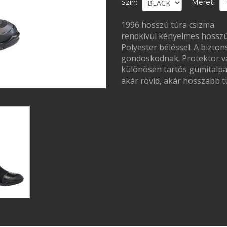
Szín:
Méret:
1996 hosszú túra csizma
rendkívül kényelmes hosszú
Polyester béléssel. A bizt
gondoskodnak. Protektor van
különösen tartós gumitalpat 
akár rövid, akár hosszabb 