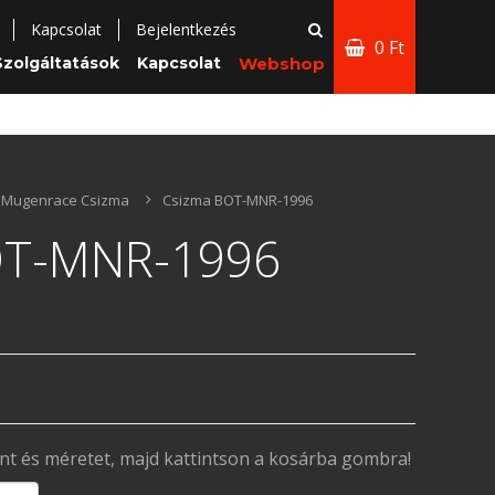
Kapcsolat
Bejelentkezés
0 Ft
Szolgáltatások
Kapcsolat
Webshop
Mugenrace Csizma
Csizma BOT-MNR-1996
OT-MNR-1996
ínt és méretet, majd kattintson a kosárba gombra!