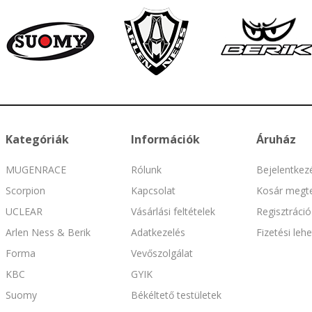
Kategóriák
Információk
Áruház
MUGENRACE
Rólunk
Bejelentkez
Scorpion
Kapcsolat
Kosár megte
UCLEAR
Vásárlási feltételek
Regisztráció
Arlen Ness & Berik
Adatkezelés
Fizetési leh
Forma
Vevőszolgálat
KBC
GYIK
Suomy
Békéltető testületek