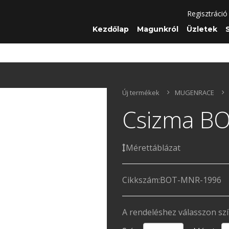
Regisztráció
Kezdőlap
Magunkról
Üzletek
Új termékek
MUGENRACE
Csizma B
Mérettáblázat
Cikkszám:
BOT-MNR-1996
A rendeléshez válasszon sz