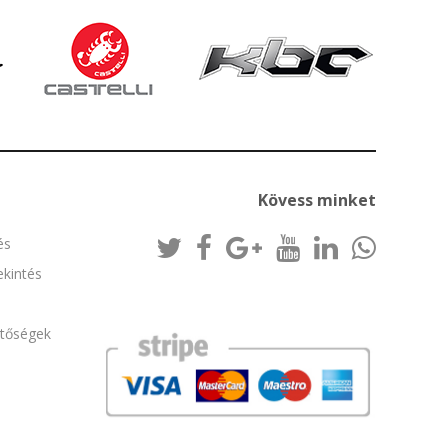
Kövess minket
és
kintés
etőségek