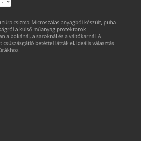
 túra csizma. Microszálas anyagból készült, puha
onságról a külső műanyag protektorok
 a bokánál, a saroknál és a váltókarnál. A
csúszásgátló betéttel látták el. Ideális választás
túrákhoz.