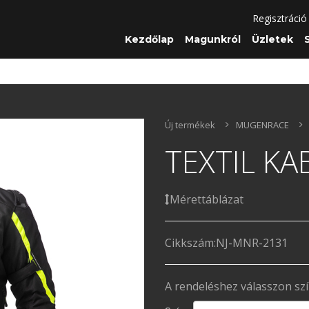
Regisztráció
Kezdőlap
Magunkról
Üzletek
Új termékek
MUGENRACE
TEXTIL KA
Mérettáblázat
Cikkszám:
NJ-MNR-2131
A rendeléshez válasszon sz