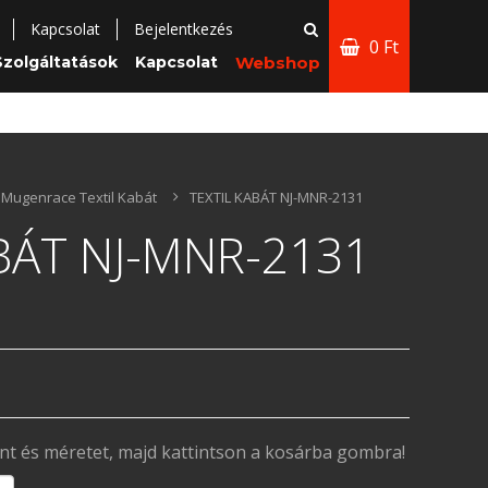
Kapcsolat
Bejelentkezés
0 Ft
Szolgáltatások
Kapcsolat
Webshop
Mugenrace Textil Kabát
TEXTIL KABÁT NJ-MNR-2131
BÁT NJ-MNR-2131
ínt és méretet, majd kattintson a kosárba gombra!