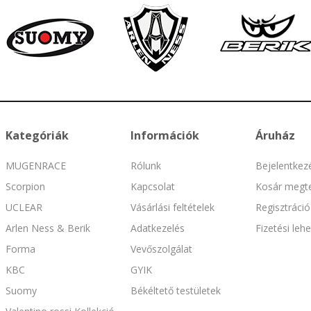
Kategóriák
Információk
Áruház
MUGENRACE
Rólunk
Bejelentkez
Scorpion
Kapcsolat
Kosár megte
UCLEAR
Vásárlási feltételek
Regisztráció
Arlen Ness & Berik
Adatkezelés
Fizetési leh
Forma
Vevőszolgálat
KBC
GYIK
Suomy
Békéltető testületek