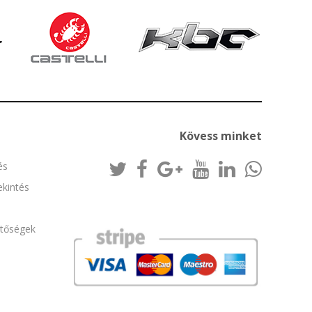
Kövess minket
és
kintés
etőségek