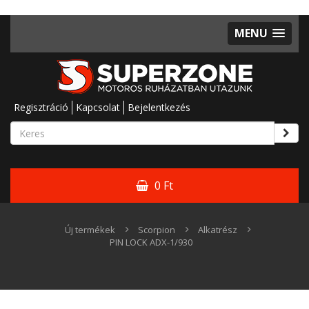
MENU
Regisztráció
Kapcsolat
Bejelentkezés
0 Ft
Új termékek
Scorpion
Alkatrész
PIN LOCK ADX-1/930