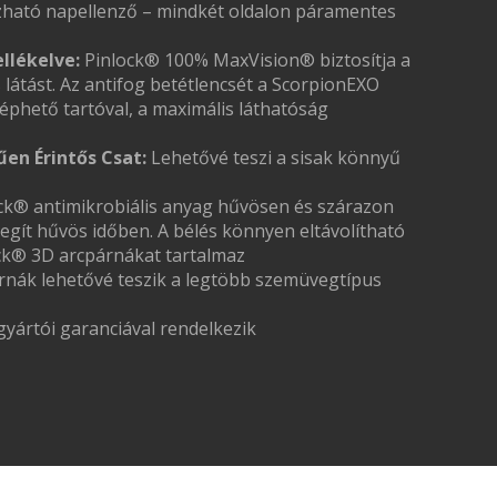
ható napellenző – mindkét oldalon páramentes
llékelve:
Pinlock® 100% MaxVision® biztosítja a
átást. Az antifog betétlencsét a ScorpionEXO
etéphető tartóval, a maximális láthatóság
en Érintős Csat:
Lehetővé teszi a sisak könnyű
k® antimikrobiális anyag hűvösen és szárazon
egít hűvös időben. A bélés könnyen eltávolítható
ck® 3D arcpárnákat tartalmaz
párnák lehetővé teszik a legtöbb szemüvegtípus
gyártói garanciával rendelkezik