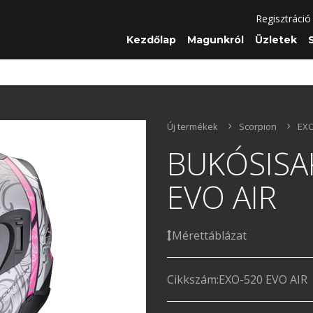
Regisztráció
Kezdőlap
Magunkról
Üzletek
Új termékek
Scorpion
EXO
BUKÓSISA
EVO AIR
Mérettáblázat
Cikkszám:
EXO-520 EVO AIR