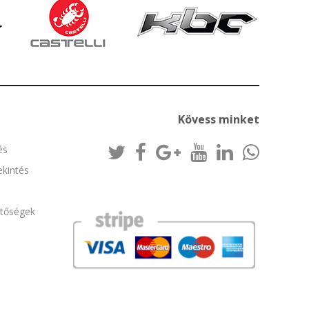
Kövess minket
és
kintés
etőségek