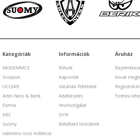
Kategóriák
Információk
Áruház
MUGENRACE
Rólunk
Bejelentkez
Scorpion
Kapcsolat
Kosár megte
UCLEAR
Vásárlási feltételek
Regisztráció
Arlen Ness & Berik
Adatkezelés
Fizetési leh
Forma
Vevőszolgálat
KBC
GYIK
Suomy
Békéltető testületek
Valentino rossi Kollekció