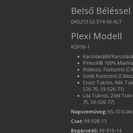
Belső Béléssel
DKS213 52-514-50-XLT
Plexi Modell
KDF16-1
Karcolásálló/Karcolásá
Pinlock® 100% MaxVi
Átlátszó, Füstszínű (C
Sötét Füstszínű (Cikks
Ezüst Tükrös, Kék Tük
526-70, 59-526-71)
Lila Tükrös, Zöld Tükr
75, 59-526-77)
Napszemüveg:
KS-10 (Cikk
Csat:
99-928-13
Bogárvédő:
99-919-14