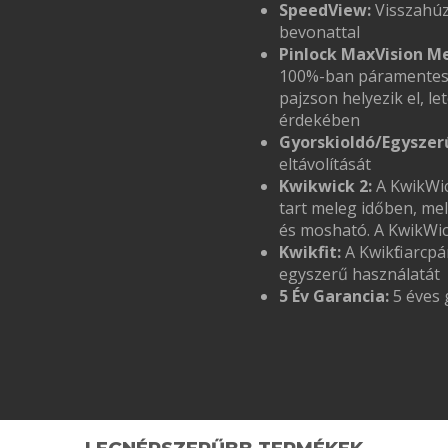
SpeedView:
Visszahúz
bevonattal
Pinlock MaxVision Me
100%-ban páramentes l
pajzson helyezik el, l
érdekében
Gyorskioldó/Egyszerű
eltávolítását
Kwikwick 2:
A KwikWic
tart meleg időben, mel
és mosható. A KwikWi
Kwikfit:
A Kwikfit arc
egyszerű használatát
5 Év Garancia:
5 éves 