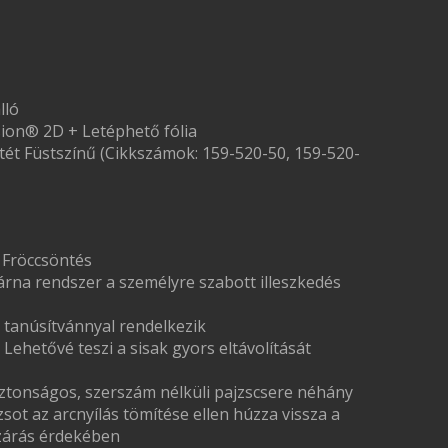
lló
ion® 2D + Letéphető fólia
ötét Füstszínű (Cikkszámok: 159-520-50, 159-520-
 Fröccsöntés
árna rendszer a személyre szabott illeszkedés
 tanúsítvánnyal rendelkezik
Lehetővé teszi a sisak gyors eltávolítását
ztonságos, szerszám nélküli pajzscsere néhány
zsot az arcnyílás tömítése ellen húzza vissza a
zárás érdekében