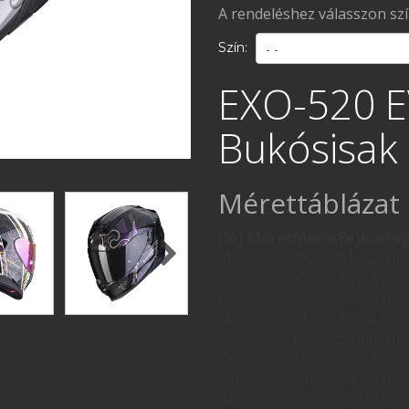
A rendeléshez válasszon sz
Szín:
EXO-520 E
Bukósisak
Mérettáblázat
Héj Méret
Méret
Fejkörfo
M
XXS
51-52 cm
L
XS
53-54 cm
L
S
55-56 cm
XL
M
57-58 cm
XL
L
59-60 cm
XXL
XL
61-62 cm
XXL
XXL
63-64 cm
3XL
3XL
65-66 cm