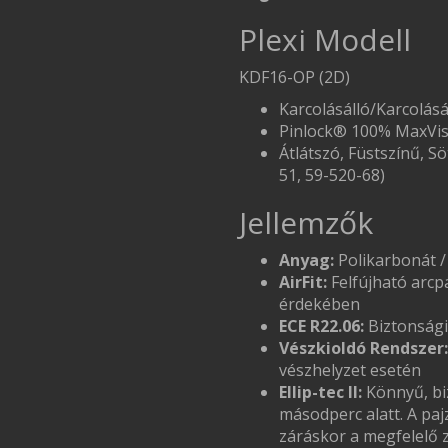
Plexi Modell
KDF16-OP (2D)
Karcolásálló/Karcolásá
Pinlock® 100% MaxVis
Átlátszó, Füstszínű, S
51, 59-520-68)
Jellemzők
Anyag:
Polikarbonát /
AirFit:
Felfújható arcp
érdekében
ECE R22.06:
Biztonsági
Vészkioldó Rendszer:
vészhelyzet esetén
Ellip-tec II:
Könnyű, bi
másodperc alatt. A paj
záráskor a megfelelő 