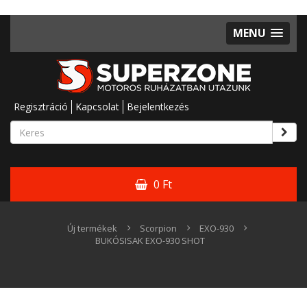
MENU
Regisztráció
Kapcsolat
Bejelentkezés
0 Ft
Új termékek
Scorpion
EXO-930
BUKÓSISAK EXO-930 SHOT