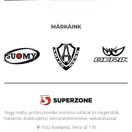
MÁRKÁINK
Nagy múltú, professzionális motoros ruházat és kiegészítők,
hatalmas árukészlettel, bemutatóteremmel, webáruházzal.
1032 Budapest, Bécsi út 170.