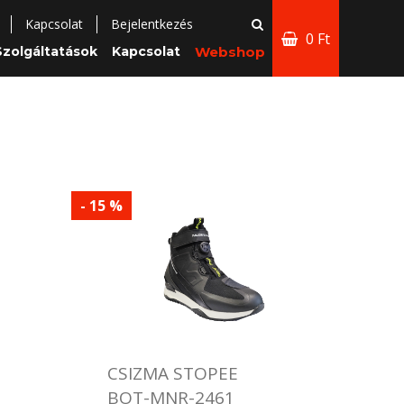
Kapcsolat
Bejelentkezés
0 Ft
Szolgáltatások
Kapcsolat
Webshop
- 15 %
CSIZMA STOPEE
BOT-MNR-2461