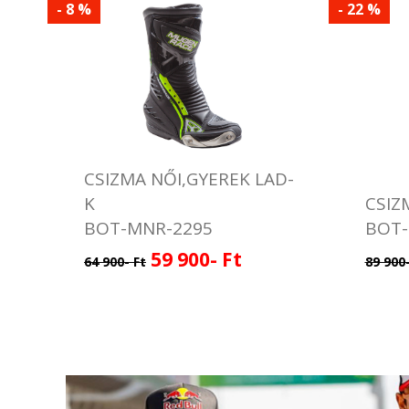
- 8 %
- 22 %
CSIZMA NŐI,GYEREK LAD-
K
CSIZ
BOT-MNR-2295
BOT-
59 900- Ft
64 900- Ft
89 900-