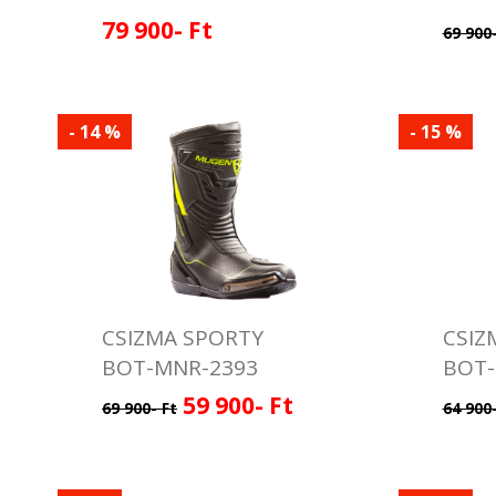
79 900- Ft
69 900-
- 14 %
- 15 %
CSIZMA SPORTY
CSI
BOT-MNR-2393
BOT-
59 900- Ft
69 900- Ft
64 900-