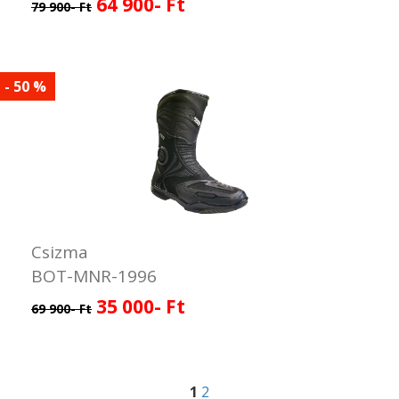
64 900- Ft
79 900- Ft
- 50 %
Csizma
BOT-MNR-1996
35 000- Ft
69 900- Ft
1
2