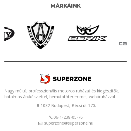
MÁRKÁINK
Nagy múltú, professzionális motoros ruházat és kiegészítők,
hatalmas árukészlettel, bemutatóteremmel, webáruházzal.
1032 Budapest, Bécsi út 170.
06-1-238-05-76
superzone@superzone.hu