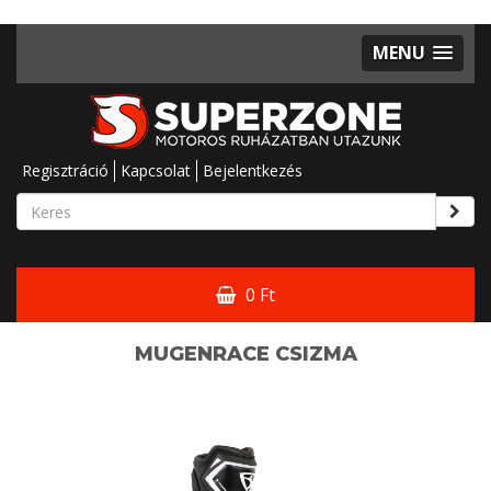
MENU
Regisztráció
Kapcsolat
Bejelentkezés
0 Ft
MUGENRACE CSIZMA